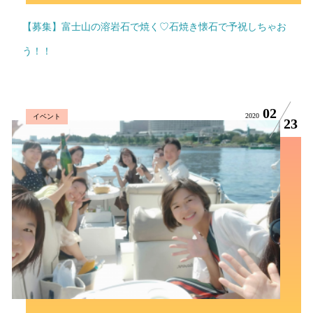
【募集】富士山の溶岩石で焼く♡石焼き懐石で予祝しちゃお
う！！
02
2020
イベント
23